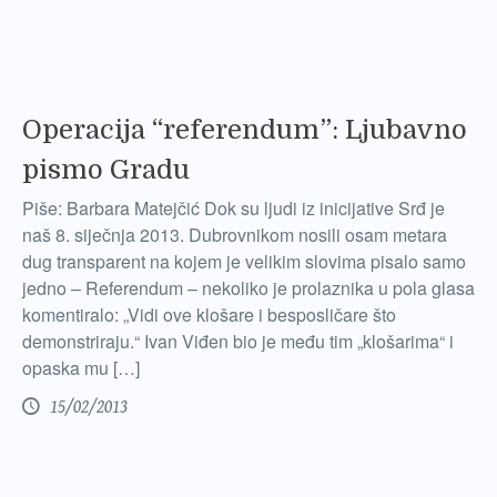
Operacija “referendum”: Ljubavno
pismo Gradu
Piše: Barbara Matejčić Dok su ljudi iz inicijative Srđ je
naš 8. siječnja 2013. Dubrovnikom nosili osam metara
dug transparent na kojem je velikim slovima pisalo samo
jedno – Referendum – nekoliko je prolaznika u pola glasa
komentiralo: „Vidi ove klošare i besposličare što
demonstriraju.“ Ivan Viđen bio je među tim „klošarima“ i
opaska mu […]
15/02/2013