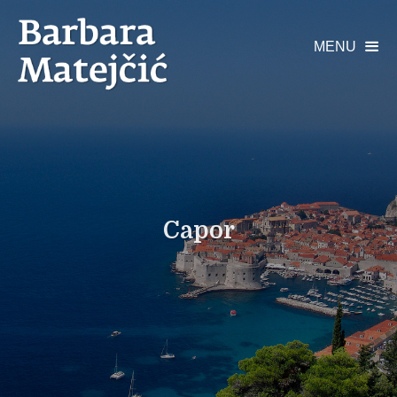
MENU

Capor