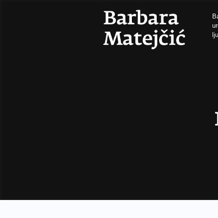
Ba
ur
lj