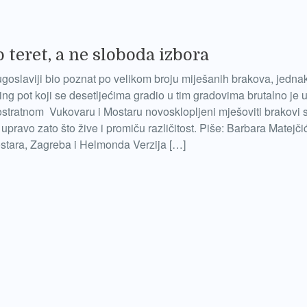
 teret, a ne sloboda izbora
ugoslaviji bio poznat po velikom broju miješanih brakova, jedna
ing pot koji se desetljećima gradio u tim gradovima brutalno je 
stratnom Vukovaru i Mostaru novosklopljeni mješoviti brakovi 
 upravo zato što žive i promiču različitost. Piše: Barbara Matejčić
stara, Zagreba i Helmonda Verzija […]