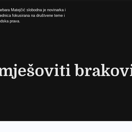
rbara Matejčić slobodna je novinarka i
ednica fokusirana na društvene teme i
udska prava.
mješoviti brakov