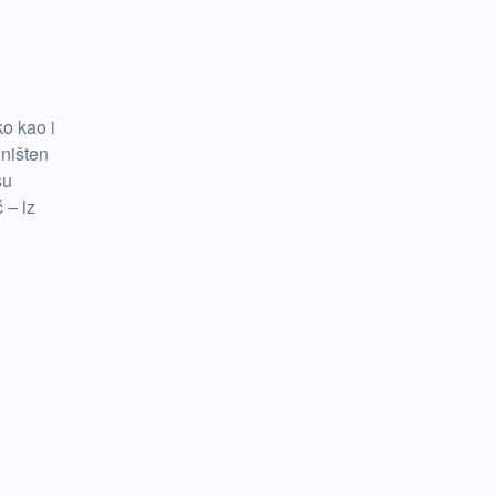
ko kao i
uništen
su
 – iz