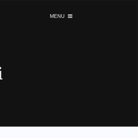
MENU

i