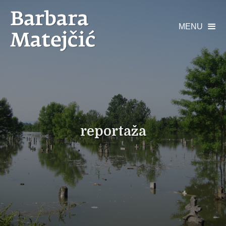
MENU

reportaža