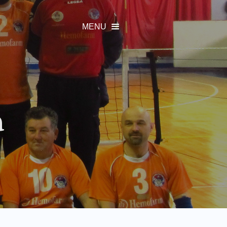
MENU

a