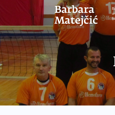
Ba
ur
lj