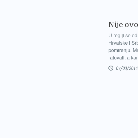
Nije ovo
U regiji se od
Hrvatske i Srb
pomirenju. Mn
ratovali, a k
07/03/2014