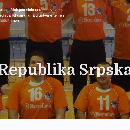
rbara Matejčić slobodna je novinarka i
ednica fokusirana na društvene teme i
udska prava.
Republika Srpsk