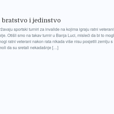
 bratstvo i jedinstvo
ržavaju sportski turniri za invalide na kojima igraju ratni veterani
ije. Otišli smo na takav turnir u Banja Luci, misleći da bi to mogl
ogi ratni veterani nakon rata nikada više nisu posjetili zemlju 
amoli da su sretali nekadašnje […]