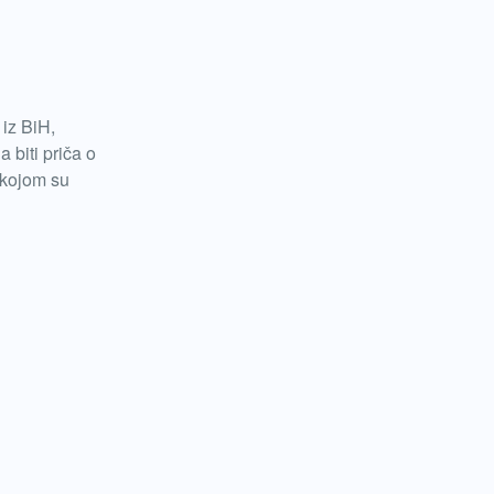
 iz BiH,
a biti priča o
s kojom su