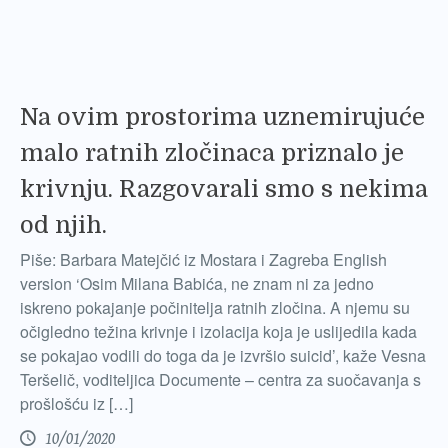
Na ovim prostorima uznemirujuće
malo ratnih zločinaca priznalo je
krivnju. Razgovarali smo s nekima
od njih.
Piše: Barbara Matejčić iz Mostara i Zagreba English
version ‘Osim Milana Babića, ne znam ni za jedno
iskreno pokajanje počinitelja ratnih zločina. A njemu su
očigledno težina krivnje i izolacija koja je uslijedila kada
se pokajao vodili do toga da je izvršio suicid’, kaže Vesna
Teršelič, voditeljica Documente – centra za suočavanja s
prošlošću iz […]
10/01/2020