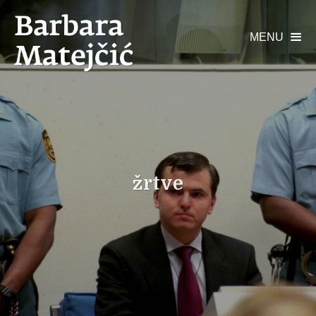
MENU

žrtve