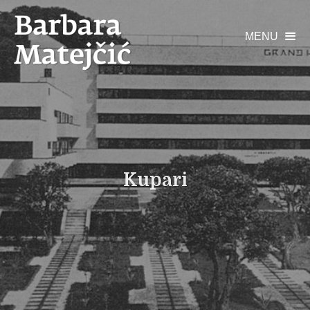
MENU

Kupari